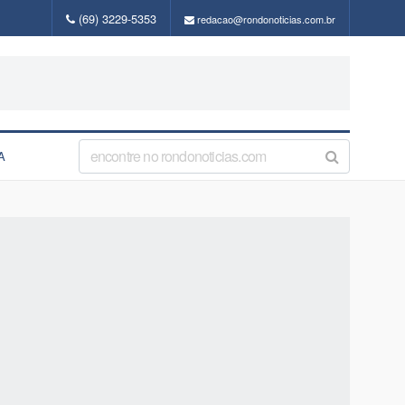
(69) 3229-5353
redacao@rondonoticias.com.br
A