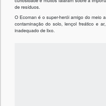
curiosidade e muitos falaram sobre a import
de resíduos.
O Ecoman é o super-herói amigo do meio a
contaminação do solo, lençol freático e a
inadequado de lixo.