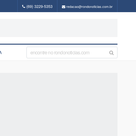
(69) 3229-5353
redacao@rondonoticias.com.br
A