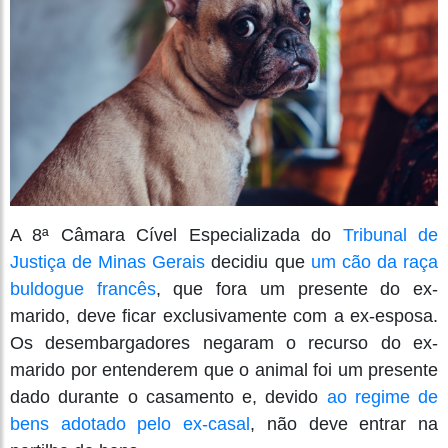
A 8ª Câmara Cível Especializada do
Tribunal de
Justiça de Minas Gerais
decidiu que
um cão da raça
buldogue francês
, que fora um presente do ex-
marido, deve ficar exclusivamente com a ex-esposa.
Os desembargadores negaram o recurso do ex-
marido por entenderem que o animal foi um presente
dado durante o casamento e, devido
ao regime de
bens adotado pelo ex-casal
, não deve entrar na