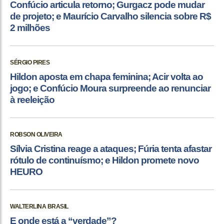
Confúcio articula retorno; Gurgacz pode mudar
de projeto; e Maurício Carvalho silencia sobre R$
2 milhões
SÉRGIO PIRES
Hildon aposta em chapa feminina; Acir volta ao
jogo; e Confúcio Moura surpreende ao renunciar
à reeleição
ROBSON OLIVEIRA
Sílvia Cristina reage a ataques; Fúria tenta afastar
rótulo de continuísmo; e Hildon promete novo
HEURO
WALTERLINA BRASIL
E onde está a “verdade”?