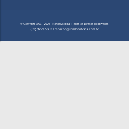
© Copyright 2001 - 2026 - RondoNoticias | Todos os Direitos Reservados
(69) 3229-5353
/
redacao@rondonoticias.com.br