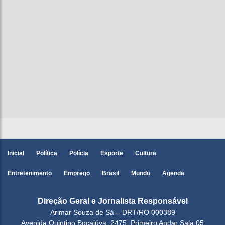
Inicial
Política
Polícia
Esporte
Cultura
Entretenimento
Emprego
Brasil
Mundo
Agenda
Direção Geral e Jornalista Responsável
Arimar Souza de Sá – DRT/RO 000389
Avenida Quintino Bocaiúva, 2475, Primeiro Andar Sala 05