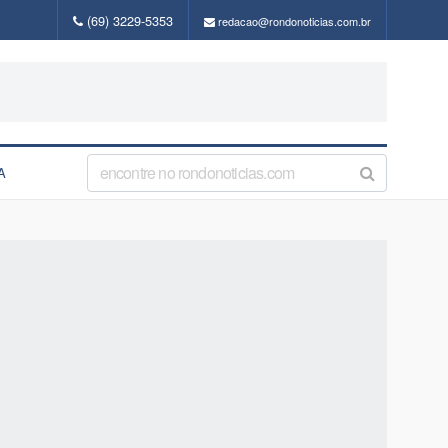
(69) 3229-5353
redacao@rondonoticias.com.br
A