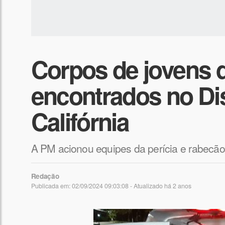
Corpos de jovens 
encontrados no Dis
Califórnia
A PM acionou equipes da perícia e rabecão
Redação
Publicada em: 02/09/2024 09:03:08 - Atualizado
há 2 anos