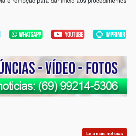
ícia e remoção para dar início aos procedimentos
Leia mais notícias