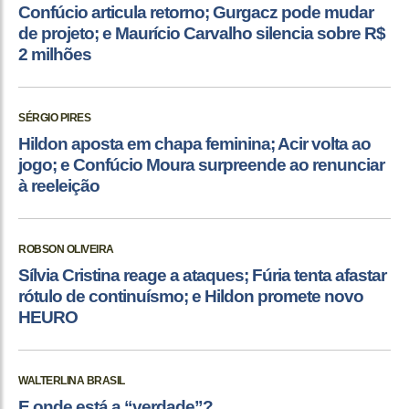
Confúcio articula retorno; Gurgacz pode mudar
de projeto; e Maurício Carvalho silencia sobre R$
2 milhões
SÉRGIO PIRES
Hildon aposta em chapa feminina; Acir volta ao
jogo; e Confúcio Moura surpreende ao renunciar
à reeleição
ROBSON OLIVEIRA
Sílvia Cristina reage a ataques; Fúria tenta afastar
rótulo de continuísmo; e Hildon promete novo
HEURO
WALTERLINA BRASIL
E onde está a “verdade”?