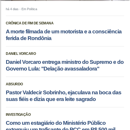
há 4 dias
- Em Política
CRÔNICA DE FIM DE SEMANA
A morte filmada de um motorista e a consciência
ferida de Rondônia
DANIEL VORCARO
Daniel Vorcaro entrega ministro do Supremo e do
Governo Lula: "Delação avassaladora"
ABSURDO
Pastor Valdecir Sobrinho, ejaculava na boca das
suas fiéis e dizia que era leite sagrado
INVESTIGAÇÃO
Como um estagiário do Ministério Público
extorquiu um traficante do PCC em R$ 500 mil