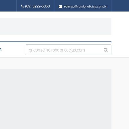
(69) 3229-5353
redacao@rondonoticias.com.br
A