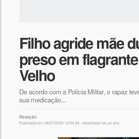
Filho agride mãe d
preso em flagrante
Velho
De acordo com a Polícia Militar, o rapaz te
sua medicação...
Redação
Publicada em: 08/07/2025 10:04:26 - Atualizado
há um ano