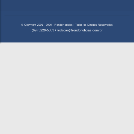
© Copyright 2001 - 2026 - RondoNoticias | Todos os Direitos Reservados
(69) 3229-5353
/
redacao@rondonoticias.com.br