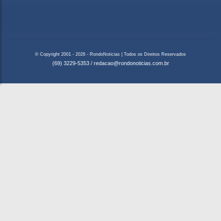
© Copyright 2001 - 2026 - RondoNoticias | Todos os Direitos Reservados
(69) 3229-5353
/
redacao@rondonoticias.com.br