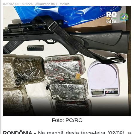
02/09/2025 15:36:24 - Atualizado
há 11 meses
Foto: PC/RO
RONDÔNIA -
Na manhã desta terça-feira (02/09), a