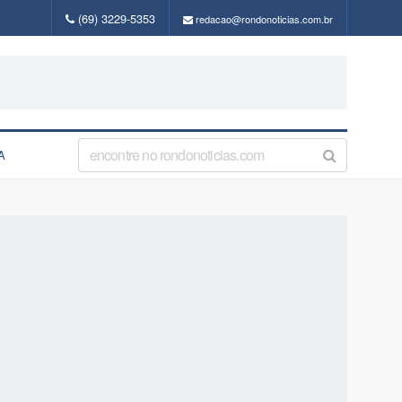
(69) 3229-5353
redacao@rondonoticias.com.br
A