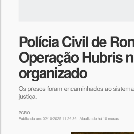
Polícia Civil de Ro
Operação Hubris n
organizado
Os presos foram encaminhados ao sistema 
justiça.
PCRO
Publicada em: 02/10/2025 11:26:36 - Atualizado
há 10 meses