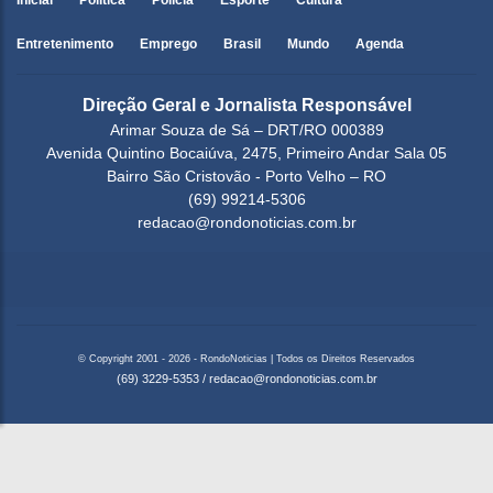
Inicial
Política
Polícia
Esporte
Cultura
Entretenimento
Emprego
Brasil
Mundo
Agenda
Direção Geral e Jornalista Responsável
Arimar Souza de Sá – DRT/RO 000389
Avenida Quintino Bocaiúva, 2475, Primeiro Andar Sala 05
Bairro São Cristovão - Porto Velho – RO
(69) 99214-5306
redacao@rondonoticias.com.br
© Copyright 2001 - 2026 - RondoNoticias | Todos os Direitos Reservados
(69) 3229-5353
/
redacao@rondonoticias.com.br