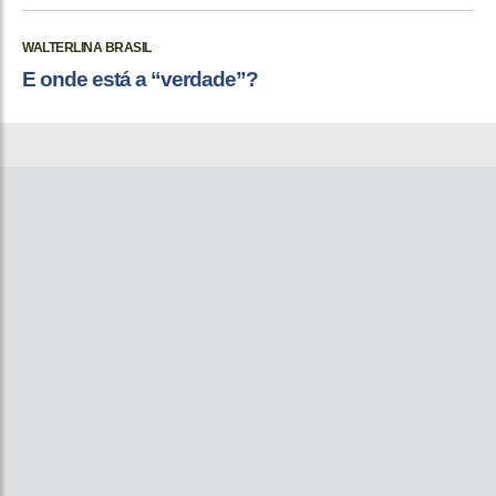
WALTERLINA BRASIL
E onde está a “verdade”?