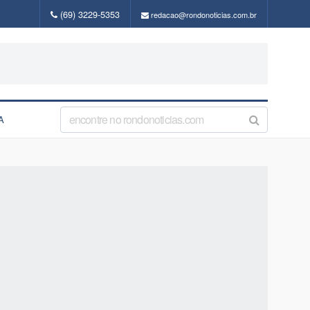
(69) 3229-5353
redacao@rondonoticias.com.br
A