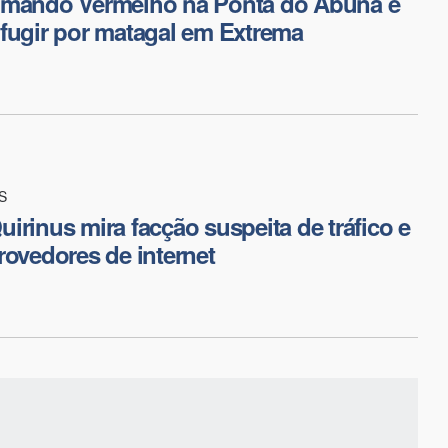
omando Vermelho na Ponta do Abunã é
fugir por matagal em Extrema
S
irinus mira facção suspeita de tráfico e
rovedores de internet