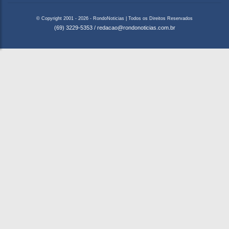
© Copyright 2001 - 2026 - RondoNoticias | Todos os Direitos Reservados
(69) 3229-5353
/
redacao@rondonoticias.com.br