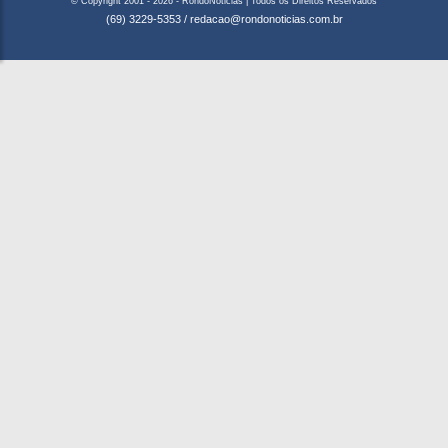
© Copyright 2001 - 2026 - RondoNoticias | Todos os Direitos Reservados
(69) 3229-5353
/
redacao@rondonoticias.com.br