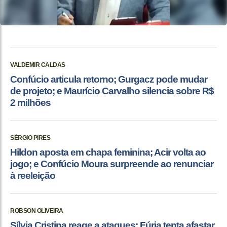
VALDEMIR CALDAS
Confúcio articula retorno; Gurgacz pode mudar
de projeto; e Maurício Carvalho silencia sobre R$
2 milhões
SÉRGIO PIRES
Hildon aposta em chapa feminina; Acir volta ao
jogo; e Confúcio Moura surpreende ao renunciar
à reeleição
ROBSON OLIVEIRA
Sílvia Cristina reage a ataques; Fúria tenta afastar