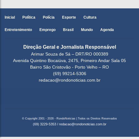
Inicial
Política
Polícia
Esporte
Cultura
Entretenimento
Emprego
Brasil
Mundo
Agenda
Direção Geral e Jornalista Responsável
Arimar Souza de Sá – DRT/RO 000389
Avenida Quintino Bocaiúva, 2475, Primeiro Andar Sala 05
Bairro São Cristovão - Porto Velho – RO
(69) 99214-5306
redacao@rondonoticias.com.br
© Copyright 2001 - 2026 - RondoNoticias | Todos os Direitos Reservados
(69) 3229-5353
/
redacao@rondonoticias.com.br