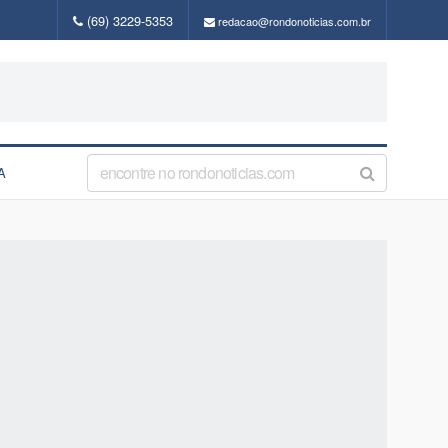
(69) 3229-5353
redacao@rondonoticias.com.br
A