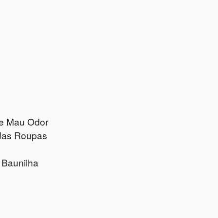
te Mau Odor
 das Roupas
c
 Baunilha