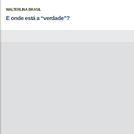
WALTERLINA BRASIL
E onde está a “verdade”?