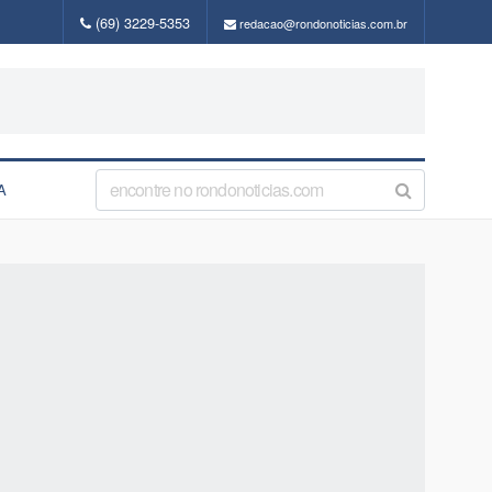
(69) 3229-5353
redacao@rondonoticias.com.br
A