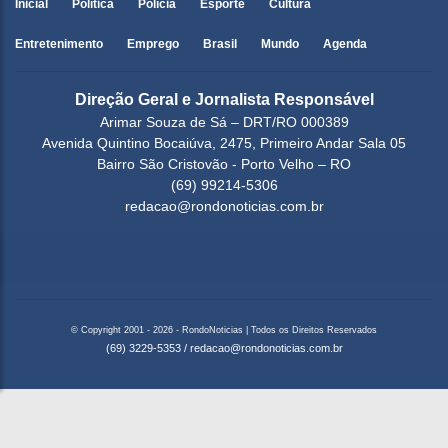
Inicial
Política
Polícia
Esporte
Cultura
Entretenimento
Emprego
Brasil
Mundo
Agenda
Direção Geral e Jornalista Responsável
Arimar Souza de Sá – DRT/RO 000389
Avenida Quintino Bocaiúva, 2475, Primeiro Andar Sala 05
Bairro São Cristovão - Porto Velho – RO
(69) 99214-5306
redacao@rondonoticias.com.br
© Copyright 2001 - 2026 - RondoNoticias | Todos os Direitos Reservados
(69) 3229-5353
/
redacao@rondonoticias.com.br