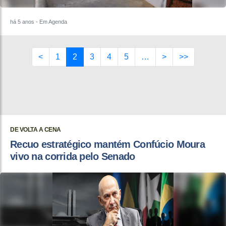
há 5 anos
- Em Agenda
<
1
2
3
4
5
…
>
>>
DE VOLTA A CENA
Recuo estratégico mantém Confúcio Moura
vivo na corrida pelo Senado