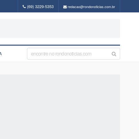
(69) 3229-5353
redacao@rondonoticias.com.br
A