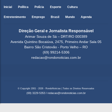
Inicial
Política
Polícia
Esporte
Cultura
Entretenimento
Emprego
Brasil
Mundo
Agenda
Direção Geral e Jornalista Responsável
Arimar Souza de Sá – DRT/RO 000389
Avenida Quintino Bocaiúva, 2475, Primeiro Andar Sala 05
Bairro São Cristovão - Porto Velho – RO
(69) 99214-5306
redacao@rondonoticias.com.br
© Copyright 2001 - 2026 - RondoNoticias | Todos os Direitos Reservados
(69) 3229-5353
/
redacao@rondonoticias.com.br