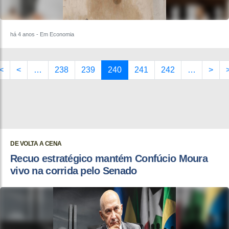
há 4 anos
- Em Economia
<
<
…
238
239
240
241
242
…
>
DE VOLTA A CENA
Recuo estratégico mantém Confúcio Moura
vivo na corrida pelo Senado