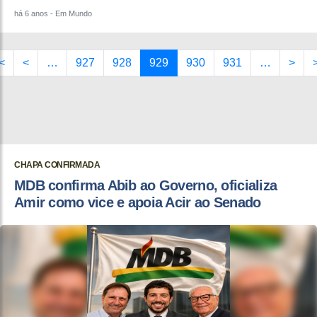
há 6 anos
- Em Mundo
<
<
…
927
928
929
930
931
…
>
CHAPA CONFIRMADA
MDB confirma Abib ao Governo, oficializa
Amir como vice e apoia Acir ao Senado