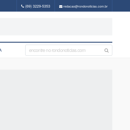
(69) 3229-5353
redacao@rondonoticias.com.br
A