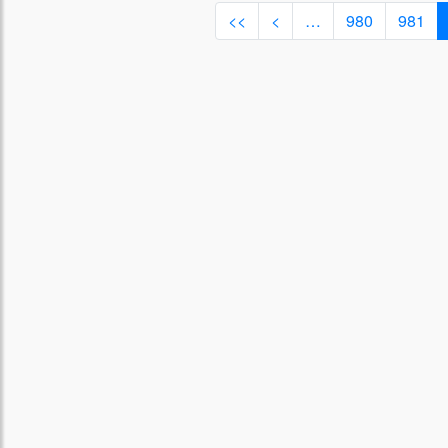
<<
<
…
980
981