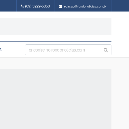
(69) 3229-5353
redacao@rondonoticias.com.br
A