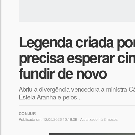
Legenda criada por
precisa esperar ci
fundir de novo
Abriu a divergência vencedora a ministra 
Estela Aranha e pelos...
CONJUR
Publicada em: 12/05/2026 10:16:39 - Atualizado
há 3 meses