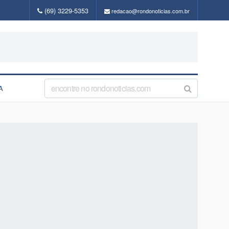
(69) 3229-5353
redacao@rondonoticias.com.br
A