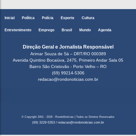
Inicial
Política
Polícia
Esporte
Cultura
Entretenimento
Emprego
Brasil
Mundo
Agenda
Direção Geral e Jornalista Responsável
Arimar Souza de Sá – DRT/RO 000389
Avenida Quintino Bocaiúva, 2475, Primeiro Andar Sala 05
Bairro São Cristovão - Porto Velho – RO
(69) 99214-5306
redacao@rondonoticias.com.br
© Copyright 2001 - 2026 - RondoNoticias | Todos os Direitos Reservados
(69) 3229-5353
/
redacao@rondonoticias.com.br