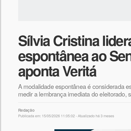
Sílvia Cristina lide
espontânea ao Se
aponta Veritá
A modalidade espontânea é considerada estr
medir a lembrança imediata do eleitorado, 
Redação
Publicada em: 15/05/2026 11:05:02 - Atualizado
há 3 meses