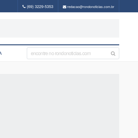
(69) 3229-5353
redacao@rondonoticias.com.br
A