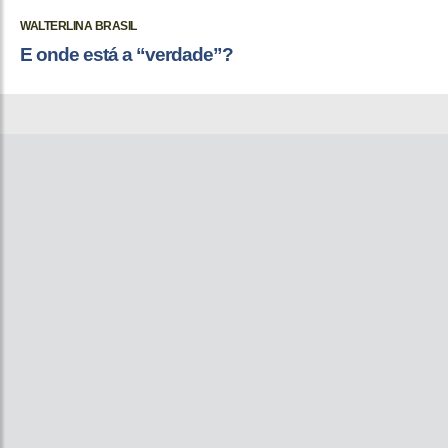
WALTERLINA BRASIL
E onde está a “verdade”?