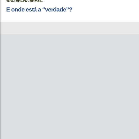
WALTERLINA BRASIL
E onde está a “verdade”?