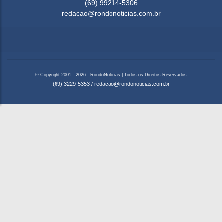
(69) 99214-5306
redacao@rondonoticias.com.br
© Copyright 2001 - 2026 - RondoNoticias | Todos os Direitos Reservados
(69) 3229-5353
/
redacao@rondonoticias.com.br