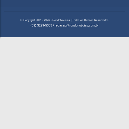
© Copyright 2001 - 2026 - RondoNoticias | Todos os Direitos Reservados
(69) 3229-5353
/
redacao@rondonoticias.com.br