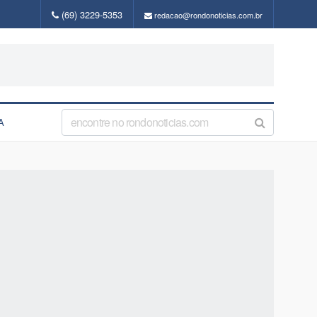
(69) 3229-5353
redacao@rondonoticias.com.br
A