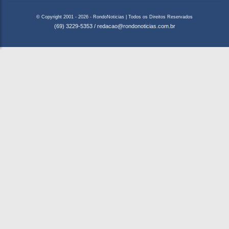
© Copyright 2001 - 2026 - RondoNoticias | Todos os Direitos Reservados
(69) 3229-5353
/
redacao@rondonoticias.com.br