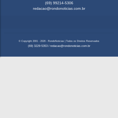
(69) 99214-5306
redacao@rondonoticias.com.br
© Copyright 2001 - 2026 - RondoNoticias | Todos os Direitos Reservados
(69) 3229-5353
/
redacao@rondonoticias.com.br