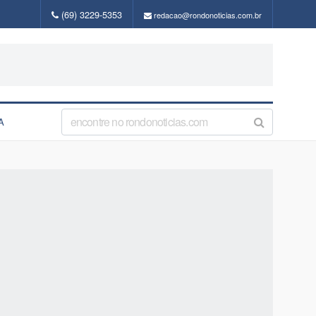
(69) 3229-5353
redacao@rondonoticias.com.br
A