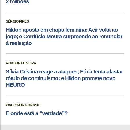
2 milhões
SÉRGIO PIRES
Hildon aposta em chapa feminina; Acir volta ao
jogo; e Confúcio Moura surpreende ao renunciar
à reeleição
ROBSON OLIVEIRA
Sílvia Cristina reage a ataques; Fúria tenta afastar
rótulo de continuísmo; e Hildon promete novo
HEURO
WALTERLINA BRASIL
E onde está a “verdade”?