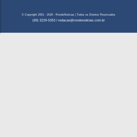
© Copyright 2001 - 2026 - RondoNoticias | Todos os Direitos Reservados
(69) 3229-5353
/
redacao@rondonoticias.com.br