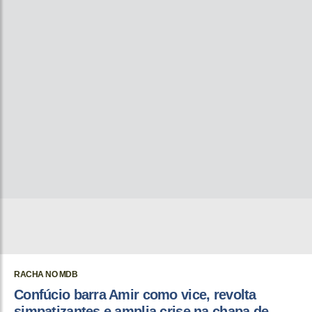
RACHA NO MDB
Confúcio barra Amir como vice, revolta
simpatizantes e amplia crise na chapa de