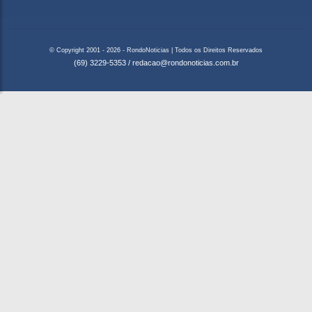
© Copyright 2001 - 2026 - RondoNoticias | Todos os Direitos Reservados
(69) 3229-5353
/
redacao@rondonoticias.com.br