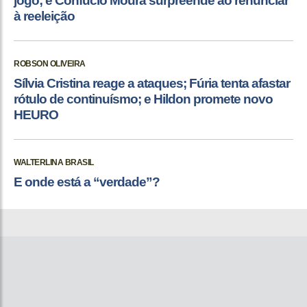
jogo; e Confúcio Moura surpreende ao renunciar
à reeleição
ROBSON OLIVEIRA
Sílvia Cristina reage a ataques; Fúria tenta afastar
rótulo de continuísmo; e Hildon promete novo
HEURO
WALTERLINA BRASIL
E onde está a “verdade”?