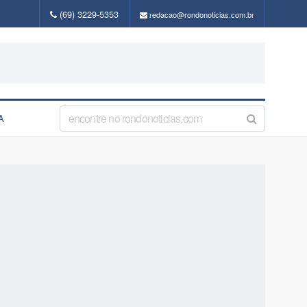
(69) 3229-5353
redacao@rondonoticias.com.br
A