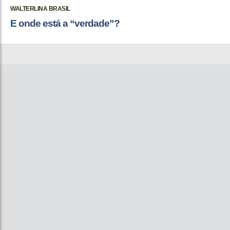
WALTERLINA BRASIL
E onde está a “verdade”?