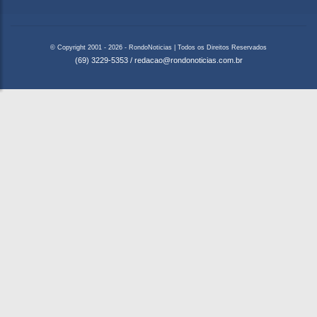
© Copyright 2001 - 2026 - RondoNoticias | Todos os Direitos Reservados
(69) 3229-5353
/
redacao@rondonoticias.com.br