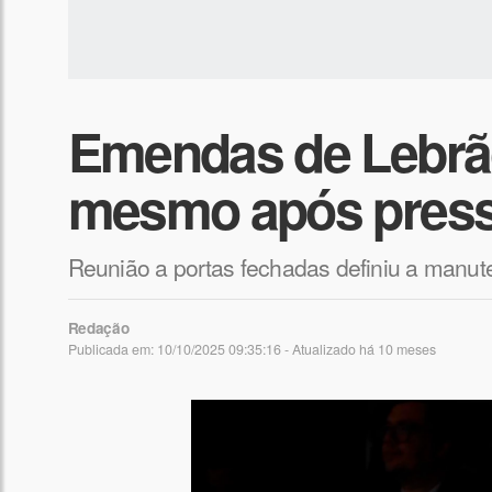
Emendas de Lebrã
mesmo após pressã
Reunião a portas fechadas definiu a manut
Redação
Publicada em: 10/10/2025 09:35:16 - Atualizado
há 10 meses