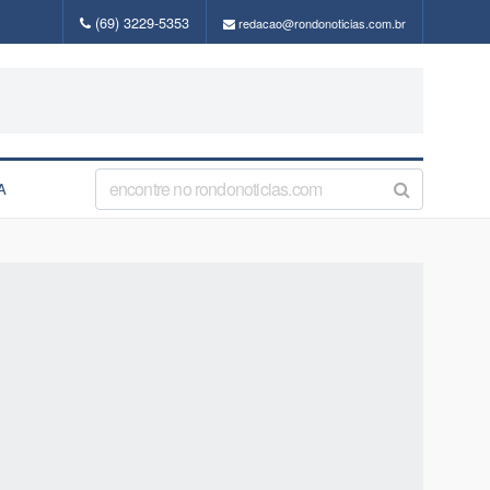
(69) 3229-5353
redacao@rondonoticias.com.br
A