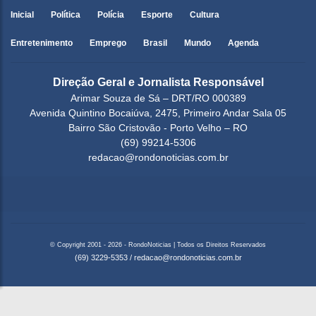
Inicial
Política
Polícia
Esporte
Cultura
Entretenimento
Emprego
Brasil
Mundo
Agenda
Direção Geral e Jornalista Responsável
Arimar Souza de Sá – DRT/RO 000389
Avenida Quintino Bocaiúva, 2475, Primeiro Andar Sala 05
Bairro São Cristovão - Porto Velho – RO
(69) 99214-5306
redacao@rondonoticias.com.br
© Copyright 2001 - 2026 - RondoNoticias | Todos os Direitos Reservados
(69) 3229-5353
/
redacao@rondonoticias.com.br