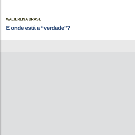
WALTERLINA BRASIL
E onde está a “verdade”?