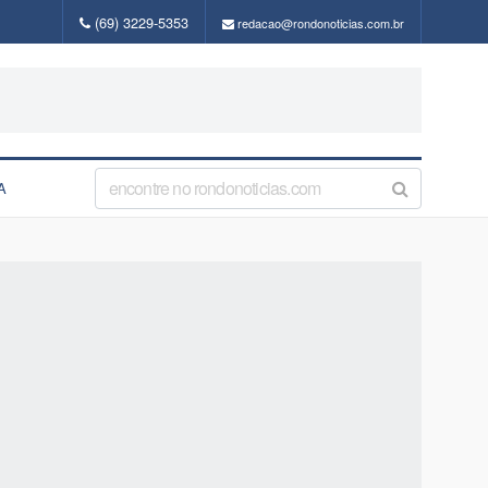
(69) 3229-5353
redacao@rondonoticias.com.br
A