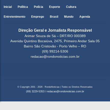
Inicial
Política
Polícia
Esporte
Cultura
Entretenimento
Emprego
Brasil
Mundo
Agenda
Direção Geral e Jornalista Responsável
Arimar Souza de Sá – DRT/RO 000389
Avenida Quintino Bocaiúva, 2475, Primeiro Andar Sala 05
Bairro São Cristovão - Porto Velho – RO
(69) 99214-5306
redacao@rondonoticias.com.br
© Copyright 2001 - 2026 - RondoNoticias | Todos os Direitos Reservados
(69) 3229-5353
/
redacao@rondonoticias.com.br