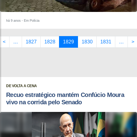
há 9 anos
- Em Polícia
<
…
1827
1828
1829
1830
1831
…
>
DE VOLTA A CENA
Recuo estratégico mantém Confúcio Moura
vivo na corrida pelo Senado