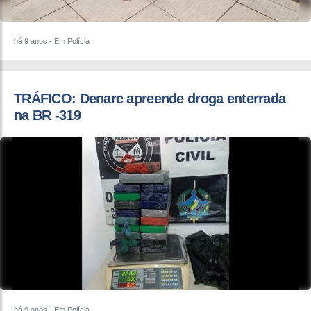
há 9 anos
- Em Polícia
TRÁFICO: Denarc apreende droga enterrada
na BR -319
há 9 anos
- Em Polícia