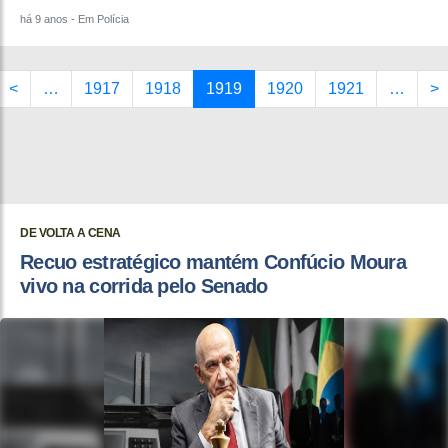
há 9 anos
- Em Polícia
<
…
1917
1918
1919
1920
1921
…
>
DE VOLTA A CENA
Recuo estratégico mantém Confúcio Moura
vivo na corrida pelo Senado