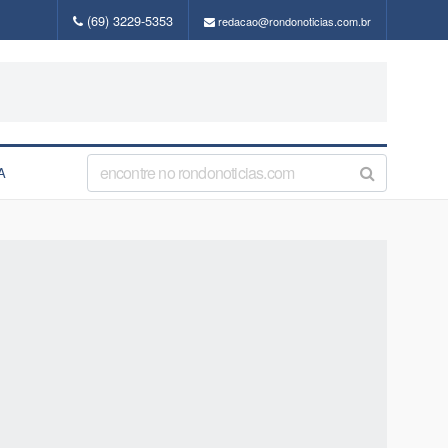
(69) 3229-5353
redacao@rondonoticias.com.br
A